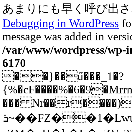
あまりにも早く呼び出されまし
Debugging in WordPress
fo
message was added in versio
/var/www/wordpress/wp-in
6170
��}��ű���_1�?
{%�cF����%�6�9�Mrrm
��� Nr��r����)
ܪ~��FZ��1�LwuUuuUu�c�����98ݘy���&��5fj��H�jz�m)z�;g�s��n��F�(K��4�v�ʴ�9�5?