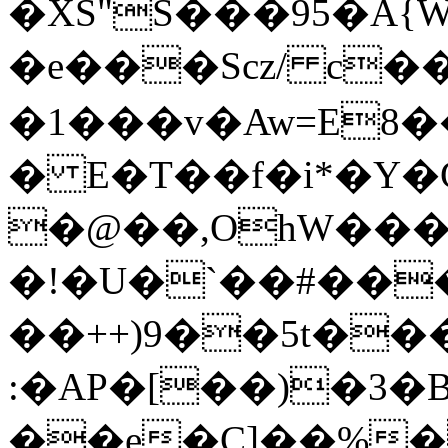
�XS"S���95�A{W
�e���Scz/ c
�1���v�Aw=E8��
� E�T��f�i*�Y�G
�@��,OhW���ܱ
�!�U�`��#��
��++)9��5t��
:�AP�[��)�3�
��e�C]��%�