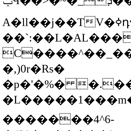
ݕӴ��>�~�_ܕ��\X�+�@�@�᭨��+���g����mm.���n,Hev��3�����>��(���ο�+����@<
A�ll��j��TV�ߦդ����/V��P*�����r��rQc��3� �e3Bs���cEL������iN�P�,:t�����k3�h7Ogeh԰:j�f[Y��E�/
��`:��L�AL���
C����^��_����/D��܃t�*
�,)0r�Rs�
�p�'�%� �.��
�L�����1���m�Bb;���
�������4^6-