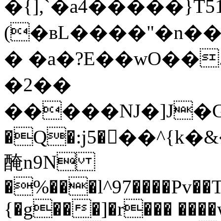
�{],`�a4�����}
(�ʙL����"�n��
� �a�?E��wO��
�2��
�����NJ�]J�Gu&]Ő[Ȣ
�Q�:j5���^{k�&
醃n9N
�%���l^97����Pv��T
{�g���]�r��� ����