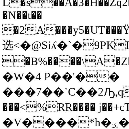
L�s��A�3�H��Zq2
�N��t��
�2A���y5�UT
选<�@Siʎ�`�9PKI٧#(���b�nG9:�4
�B%����\A�Z��
�W�4 P��'��
���7��`C��2Ԡ,q\��
���<%RR���� j��+cT
�V����*h�ۑ���n�m��[���t