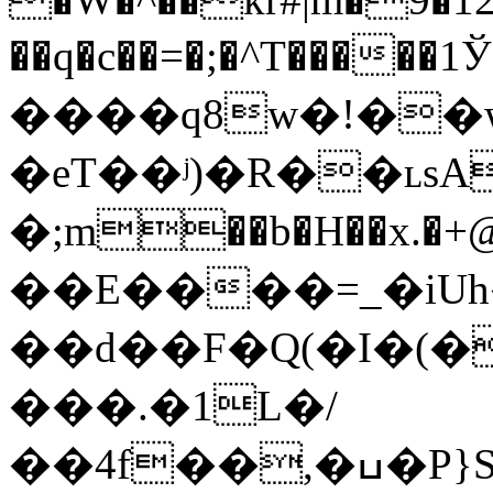
��q�c��=�;�^T���
����q8w�!��
�eT��ʲ)�R��ʟsA�
�;m��b�H��x.�+@�R
��E����=_�iUh
��d��F�Q(�I�(�
���.�1L�/
��4f��,�ߎ�P}S:�ѣ����r�#�,�E���vgA�/