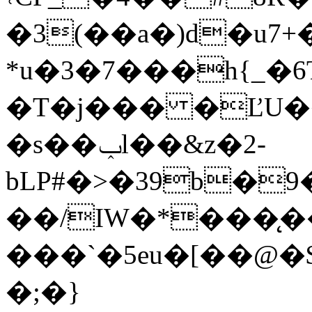
�3(��a�)d�u
*u�3�7���h{_�
�T�j��� �ĽU�
�s��ݕl��&z�2-
bLP#�>�39b�9
��/IW�*���̨
���`�5eu�[��@�
�;�}