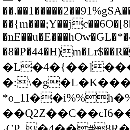
��.��1�����2��91%gSA
��{m���;Y��jc��6O�[8
�nE��u�E���hOw�GL�*
�8�P�44�H)m�Lr$��R��
�L�4�{��]��
�:\�g�L�K��
*o_1I��i%%h�
��Q2Z��C��cI6�
˓CP_�4��#8