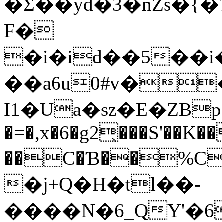
�Ʃ��yd�3�nZs�{
F�
�i�id��5��i
��a6u0#v�
I1�Ua�sz�E�ZBp�*��kJ�(��ݓXe�
�=�,x�6�g2̖���S'��K
��C�Ɓ��%C�Vc05�jVt
�j+Q�H�tl��-
����N�6_QҮ'�6