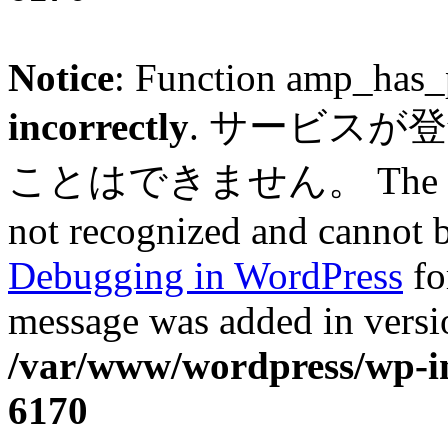
Notice
: Function amp_has_
incorrectly
. サービスが
ことはできません。 The service
not recognized and cannot b
Debugging in WordPress
fo
message was added in versio
/var/www/wordpress/wp-in
6170