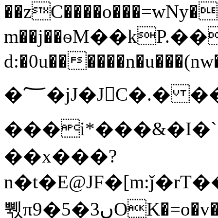
��zC����o���=wNy
m��j��ѳM��kP.��
d:�0u������n�u���(n
�؅�jJ�JC�.� ��
���i*���&�I�`�
��x���?
n�t�E@JF�[m:ǰ�rT����πw;w�
쀇π9�5�ں3OK�=o�v���۴u��