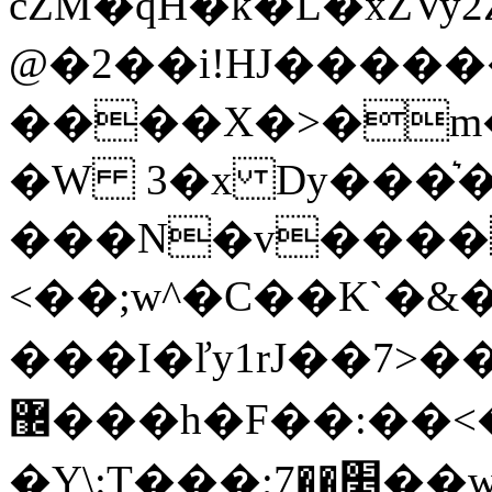
cZM�qH�k�L�xZVy2Z4�zRI
@�2��i!HJ���
����X�>�m
�W 3�x Dy���͛�;׶u�O* �}*�
���N�v����
<��;w^�C��K`
���I�ľy1rJ��7>�
޼���h�F��:��<�������!
�Y\:T���;׵��7��w��@��&0~����W���l�3�o߻�y�[�mI����o����~��Ɠ�=�&���+�[n�e;�%�|%�