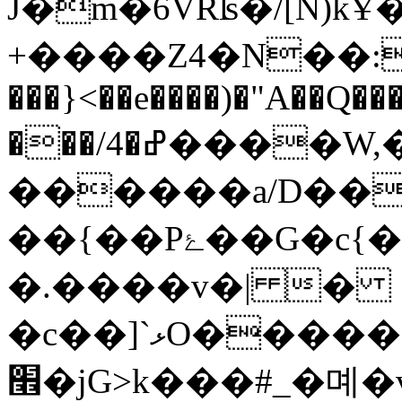
J�m�6VRʪ�/[N)
+����Z4�N��:��T)��)lNq��2����i�0��9Te��1��B
���}<��e����)�"A��Q��
���/4�ߝ����W,��)+������
������a/D��
��{��Pۓ��G�c{�=�܅��{S��s�Y5w���^�����Im���%�U�e_|
�.����v�| �
�c��]`ޅO������߇��n|
׮�jG>k���#_�몌�vMb�o�f-