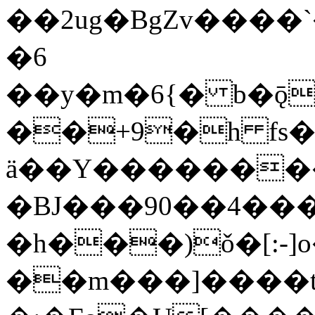
��2ug�BgZv����`�ߡ_��L��qx�zȚV�]3�*5�P4Z�
�6
��y�m�6{� b�ǭg
��+9�h fs�
ä��Y���������
�BJ���90��4��
�h���)ǒ�[:-]
��m���]����t