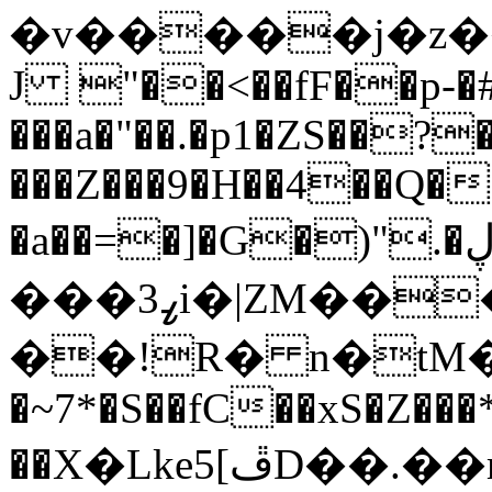
�v�����j�z�
J "��<��fF��p-�
���a�"��.�p1�ZS��?
���Z���9�H��4��Q�
�a��=�]�G�)"
.�ڸm;�Ó����!
���3ߨi�|ZM���u��
��!R� n�tM�Z�݌$�Æa0
�~7*�S��fC��xS�Z���
��X�Lke5[ڦD��.��m�*`/