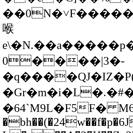
��0N�˅F�����
喉
e\�N.��a�����p
0����|3�-
�q����QJ�IZ�
�Gr�m�i�L�.�#
�64`M9L�F5F� M6x
�bh��(�24w��f�p�6