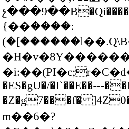
չ���9��B�Qi����~�fm
{��ަ����:
(�[������l��.Q\
�H�v�8Y������
�i:��(PI�c;r�C�d
�ES�gU�/�I`��E��---�
�Z�g7���f� ]4Z0�M�`ٲ6�bڴ0
m��6�?