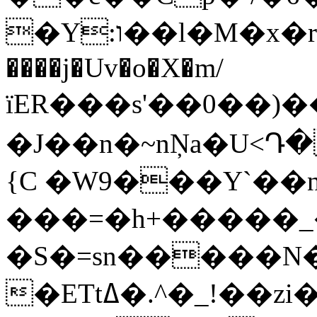
�Y:ו��l�M�x�r�tl�� �< 䔕9|v
����j�Uv�o�X�m/
їER���s'��0��)��,�ߴ���
�J��n�~nŅa�U<Դ
{C �W9���Y`��
���=�h+�����_
�S�=sn�����N
�ETtߡ�.^�_!��zi��5)��"?