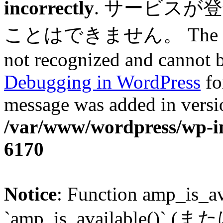
incorrectly
. サービスが
ことはできません。 The service
not recognized and cannot b
Debugging in WordPress
fo
message was added in versio
/var/www/wordpress/wp-in
6170
Notice
: Function amp_is_av
`amp_is_available()` (