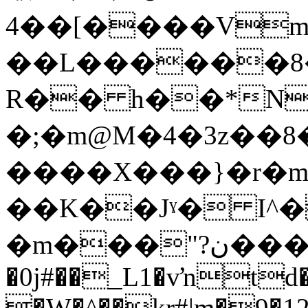
4��[����Vm
��L������8
R�� h��*N
�;�m@M�4�3z��8
����X���}�r�mڴ"��F�ie
��K��Jˠ� I^�
�m���"?ن���BN�OA���X g2Ij�/��
�0j#��_L1�vŉtd�v
�W�^��kr#|m�9�