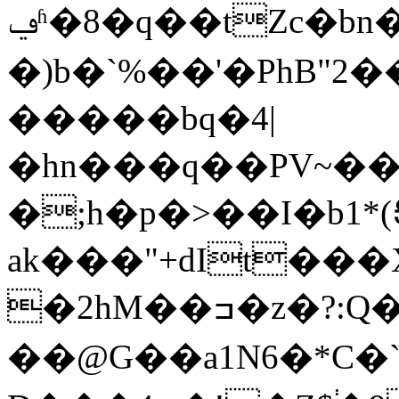
ݠʱ�8�ԛ��tZс�bn���8$b����J0Y��9ϖD��x%i����2P
�)b�`%��'�PhB"2�
�����bq�4|
�hn���q��PV~��
�;h�p�>��I�b1*(
ak���"+dIt���X
�2hM��ߏ�z�?:Q��.-
��@G��a1N6�*C�