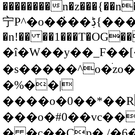
��������n�z���{��n
宁P^�o��҆��ڋ{���"e��F��0��O�r��k/
�n!�� ��1���T�OG��m
�î�W��y��_F�
�s�����^o�ׄzo
�%��|
����o�0��*��R
���o�#0��vc��
� �c��Cp� /�6�