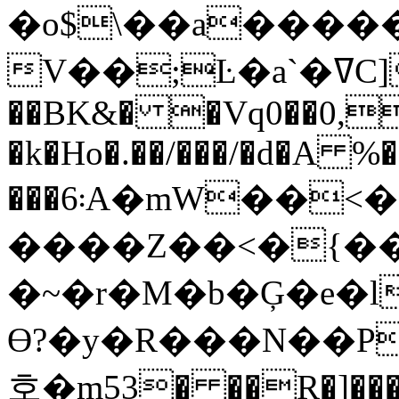
�o$\��a�����
V��;Ŀ�a`�ߜC]��=V��?���{���0
��BK&� �Vq0��0, 
�k�Ho�.��/���/�d�A %
���܃6A�mW��<��sZV�ѧ�@��ԑ±#�G�o�,$���?
����Z��<�{��
�~�r�M�b�Ģ�e�
Ө?�y�R���N��P
호�m53� ��R�]���QO