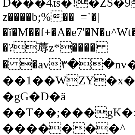
D���4ɹs�!�Z$֔�9
z����b;%��_=`�|
�ĭ�M��f+�A�e7'�N�u^Wt�@ft�tLf�l�ފ�.��l
�?蓐z*����
� �av۳��nv
��1��WZY�x�
�gG�D�ä
��T��;���gK�x
�������^