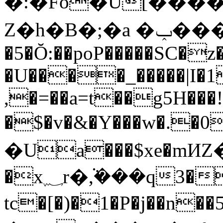
�:�Fo�U[����
Z�h�B�;�a �ݕ���BĒ�L[B���q+�K�
�5�Ŏ:��poP�����SC�z�
�U����_�����|I�1
,�=��a=t��g5H���!
�$�v�&�Y���w�.�0
�Ua���$xe�mИZ�
�x؁r�ܵ,���q3�
tc�[�)�1�P�j��n