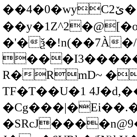
��4�0�wyCێ2����$�亣
��y�1Z^2�@[�
�'�ѯ�!n(��7À�
���I3�����
R�RmD~ �
TF�T��U�1 4J�d,
�Cg���|�Ei��.
�SRcJ����n@