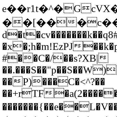
e��r1t�^�GcVX
��[���c��Z
d�t�cv�������k��q
�x�;h�m!EzPJ��k�
#��C�/��s?XB|
��.���S��"p��S��W)
��P)���C�<^?��
��+rTF�a(2������
�������{��e��L�V�