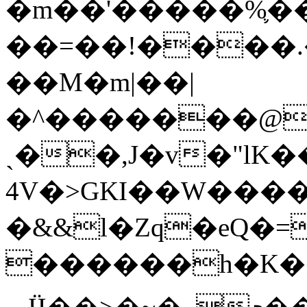
�m��'�����%֛��
��=��!����.�
��M�m|��|
�^������͏�@
ˎ��,J�v�"lK
4V�>GKI��W���
�&&l�Zq�eQ�=
������h�K�