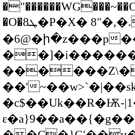
�"������WG���~��
�O�ܛ8�P�X� 8"�,
�
�6@�ի�z���p
��]�i������
������Z\�
��'~��w>`�|��s
�c$��Uk��R�Ѭ-|1�
ԑ�a}9��a��{�g��
��C�}G'��и