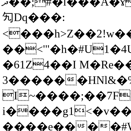
ދ��;#�l���Ä�ɤ�������T���a�)zkױ��;.H���L��f�|H��)3J4:z+�V���WT� 
勼 Dq���:
<���h>Z��2!w
��<'"�h�#U1�
�61Z4��I M�Re�
3������HNl&
I~����;��7F
i����g1<�v�
����e����#W: