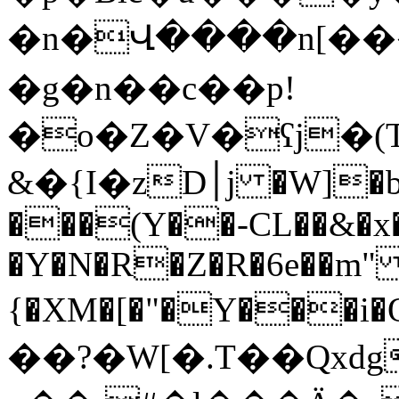
�n�Վ����n[��
�g�n��c��p!
�o�Z�V�ʕj�(T
&�{I�zD׀j �W]�bgD�EA��&�%��b�
���(Y��-CL��&�x
�Y�N�R�Z�R�6e��m"
{�XM�[�"�Y���i�Q�TԂ�_
��?�W[�.T��Qxdg