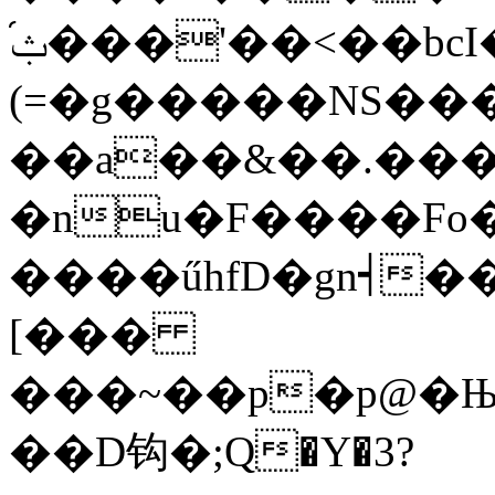
ݑ֜���'��<��bcI�W��:���z�}
(=�g�����NS���
��a��&��.���
�nu�F����F
����űhfD�gn┥�
[���
���~��p�p@�Њ
��D钩�;Q�Y�3?