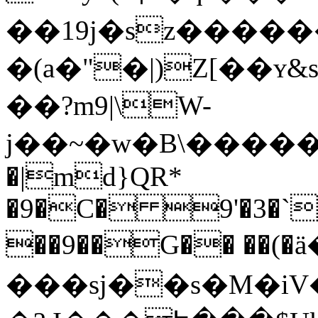
��19j�sz����
�(a�"�|)Z[��
��?m9|\W-
j��~�w�B\�����
�|md}QR*
�9�C� 9'�3�`"
��9��G�� ��(�
���sj��s�M�i