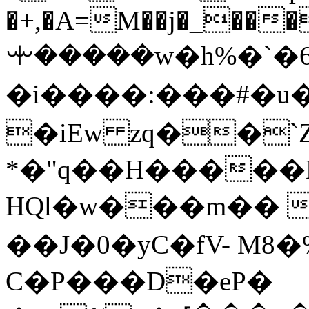
�+,�A=M��j�_���
ꗻ�����w�h%�`�6
�i����:���#�u�ؾ��+!F�
�iEw zq��`
*�"q��H�����
HQl�w���m��
��J�0�yC�fV- M8
C�P���D�eP�