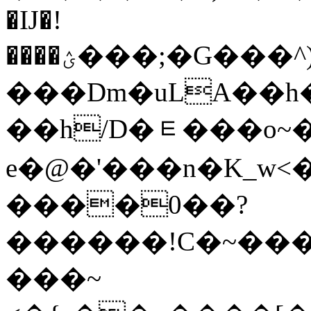
�Ĳ�!
����ؽ���;�G���^)�i��B�h���T��e�����q�G�5�~���{�������3��
���Dm�uLA��
��h/D�ᇀ���o~�
e�@�'���n�K_w<�
����0��?
������!C�~���
���~