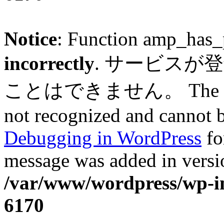
Notice
: Function amp_has_
incorrectly
. サービスが
ことはできません。 The service
not recognized and cannot b
Debugging in WordPress
fo
message was added in versio
/var/www/wordpress/wp-in
6170