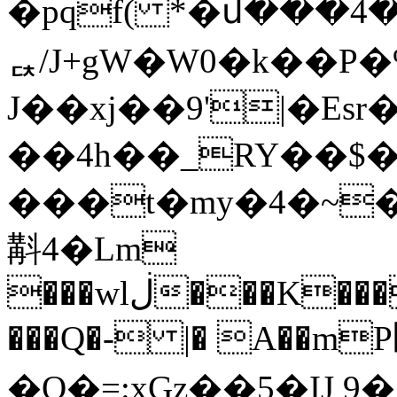
�pqf( *�մ���4��
ퟓ/J+gW�W0�k��P�
J��xj��9'|�Esr
��4h��_RY��$�&ږ7L��
���t�my�4�~�
斠4�Lm
���wlڶ���K����B!B�n���e9�rXj
���Q�- |� A��mP׵�A�U{�ak`A��2F
�Q�=:xGz��5�IJ 9