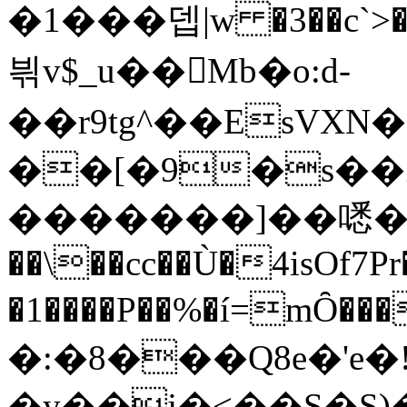
�1���뎁|w �3��c`>�O;
븪v$_u��Mb�o:d-
��r9tg^��EsVXN
��[�9�s��Z̉
�������]��㗭�
��\��cc��Ù�4isOf7P
�1����P��%�í=mȎ����?٤x��i���B
�:�8���Q8e�'e�
�y��j�<��S�S)