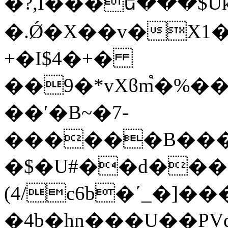
�?,I���ե���$
�.Ǿ�X��v�X״�1ό8���rH�
+�I$4�+�
��9�*vXϐm֩�%��
��ʹ�B~�7-
������B���+8
�$�U#��d��
(4/c6b�΄_�]�
�4b�hn���U��PVq