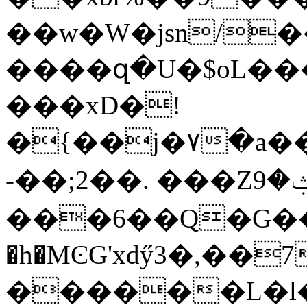
��w�W�jsn/��
����զ�U�$oL��
���xD�!
�{��j�۷�a�
-��;2��. ���Zݑ�9,�Ї!:?�$���֎Ll�!
���6��Q�G��Ҏl;
�h�MϾG'xdӳ3�,��7+���ڮ��ώ r<�dգ��j��.�Lg�&RF�%]
������L�l�o