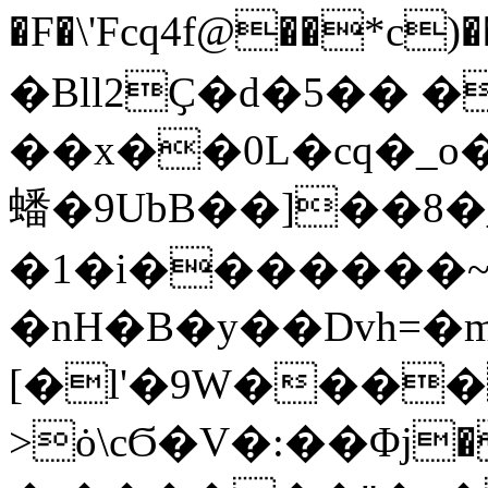
�F�\'Fcq4f@��*c)
�Bll2Ҫ�d�5�� �
��x��0L�cq�_o
蟠�9UbB��]��8�_�
�1�i�������
�nH�B�y��Dvh=�
[�l'�9W����
>ȯ\cϬ�V�:��Φϳ