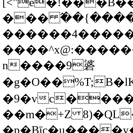
[<"e�ǃ���B
��� ߬��{����
������4�����
����^x@:����
n����9碆
�g�O��%T;B�lK�kP���
�9�vc����
��m�+Z 8)�QL
�p�Bīc�u����y