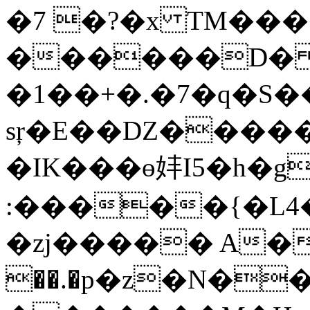
�7 �?�x TM���
������D� 
�1��+�.�7�q�Ѕ
sŗ�E��Ǳ�����
�IK���ɵ妦I5�h�
:�����{�L4�:A����$��
�zj����� A�
��.�p�z�N��