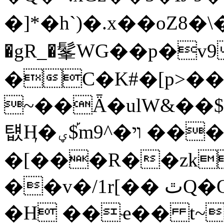
�]*�h`)�.x��oZ8�\
�gR_�髼WG��p�v9
�C�K#�[p>�
~��Ǟ�ulW&��$���%)
턦Ӊ�ؠ$֡mױ�^9 ����L��M=�>2�)\z�
�[���R��zk
��v�/1r[�� ٿQ�Q� ���%�K=��}��
�H ��ҽ�� t~c