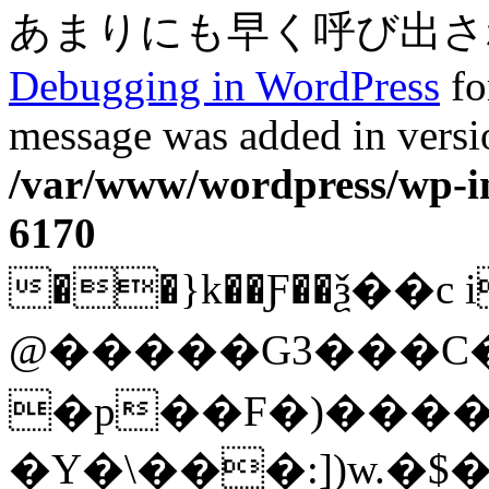
あまりにも早く呼び出されまし
Debugging in WordPress
fo
message was added in versio
/var/www/wordpress/wp-in
6170
��}k��Ƒ��ѯ��c i
@�����G3���C
�p��F�)����
�Y�\���:])w.�$�ɡ