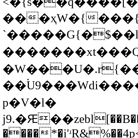
<�{s��q����[
���ҳW�{���{
`�����G{�$��l�
�������xt���Q������3�>������ߏ�$�,�
�W���U�.r{�
��۬U9���Wdi���
p�V�l�
j9.�Ԙ��zebl[��B�
����*�i'ʴR&%��4p