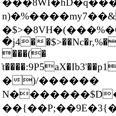
���8WI�hD�q���
n)�%����my7��
�$>�8VH�(���%�0
�j4��$>��Nc�r,%�
���(�
̇t����:9P5aX�Ib3'��p1

�)/������
N�������$D�
��{��P;��9E�3