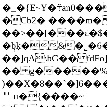
�_�{E~Y�܊an0���fx�n����.�&$C_���G�}
�Cb2� ����m
��>��[���έ�$
�݄bķ�&�˾�6�
��]qA\bG�� fdFo
�� g�����% ނR9%��y�
)��X�8��`�]6��
＂ u�{����~