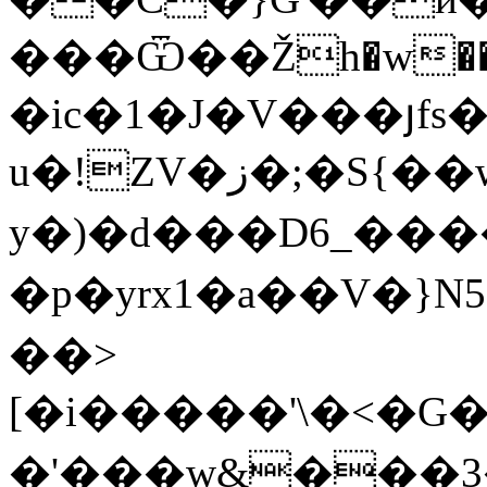
���Ѿ��Žh�w��
�ic�1�J�V���յ
u�!ZV�ز�;�S{��w�:;[���[�xTy�G�h���=[�ee����-
y�)�d���D6_����
�p�yrx1�a��V�}N5
��>
[�i�����'\�
�'���w&���