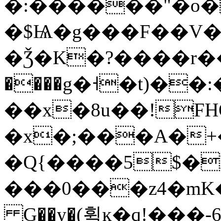
�:������"�o�
�$Ѩ�g���F��V�
�Ǯ�K�?����r��$
����g�˧�t)�
��x�8u��!FH
�x�;���A�+
�Q{����5$�D
���0���z4�mK�\
G��y�(휙ĸ�q!���-6