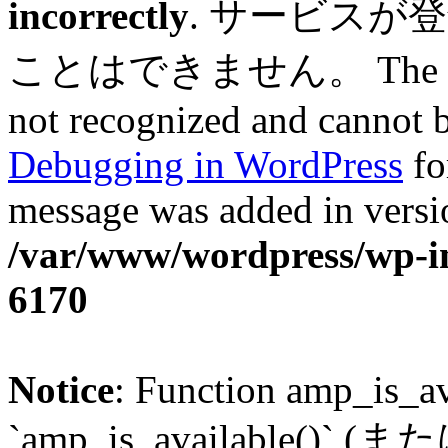
incorrectly
. サービスが
ことはできません。 The service
not recognized and cannot b
Debugging in WordPress
fo
message was added in versio
/var/www/wordpress/wp-in
6170
Notice
: Function amp_is_av
`amp_is_available()` (