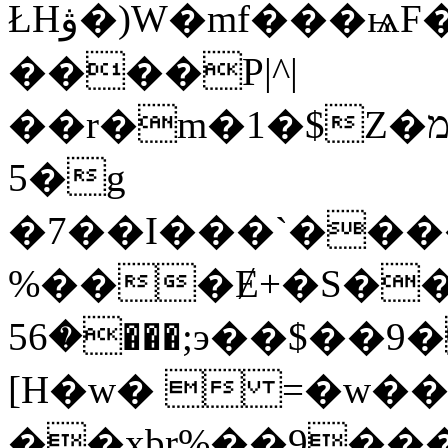
ŁHۋ�)W�mf���ѩF�F�R9:�0HZW���J�<:5� :h�g����)
����P|^|
��r�m�1�$Z�מŇ�i��c�+|� � ?
5�g
�7��I���`����
%�
��Ɇ+�S���
�56���;э��$��9��K�LF1�-`4�!N��ýw,
[H�w� 
=�w��
��xbr%��9��