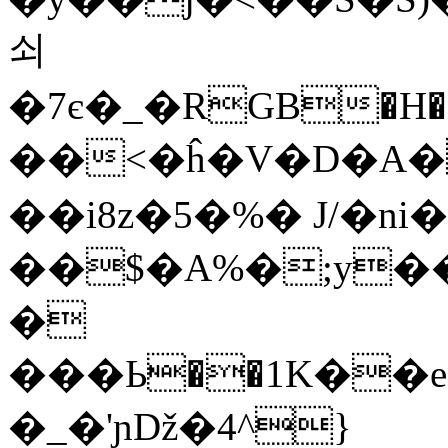
쇠
�7є�_�RGB�H�������Pر���y�&k
��<�ĥ�V�D�A�
��i8z�5�%� J/�n
��$�A%�;y�
�
�_�'ɲǅ�4^}