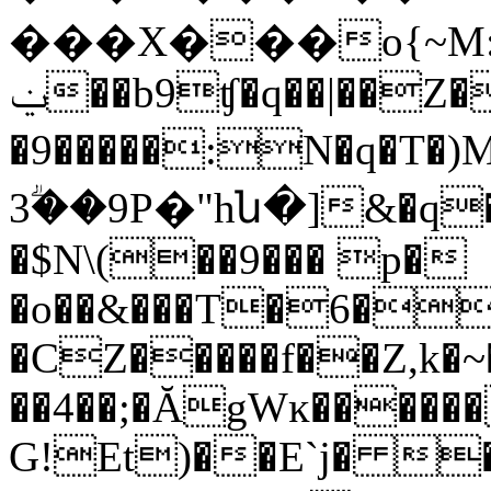
���X���o{~M:
ݔ��b9ʧ�q��|��Z��|�����|
�9�����:N�q�T�)Mpl���=^.ݱ�fp̧������k�@􋵐w��9�b7��@kSh��B�rw=���[4
3ؖ��9P�"hն�]&�q�
�$N\(��9��� p�
�o��&���T�6�
�CZ�����f��Z,k�
��4��;�ĂgWĸ������
G!Et)��E`j� 