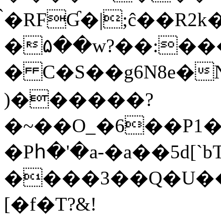
̀�RFƓ�|;ĉ��R
�۵��w?��:���
� C�S��g6N8e�N
)������?
�~��O_�6��P1�
�Pհ�'�a-�a��5d[`
����3��Q�U��
[�f�T?&!