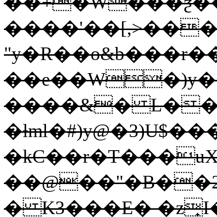
��+�W���ƺ��
����'��[,>��
"y�R��o&b���
��e��W�)y��ȱе�C�����'o
����&� L���
�ƚml�#)y@�3)U$�
�kC��r�T���u
��@��"�B��2
� K3���E� �z̟I