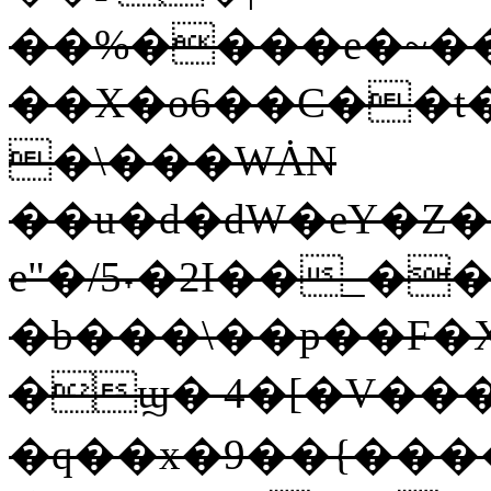
��%����e�~��
��X�o6��C��t
�\���WȦN
��u�d�dW�eY�Z
e"�/5˕�2I��_��
�b���\��p��F�X
�ϣ� 4�[�V����?
�q��x�9��{����