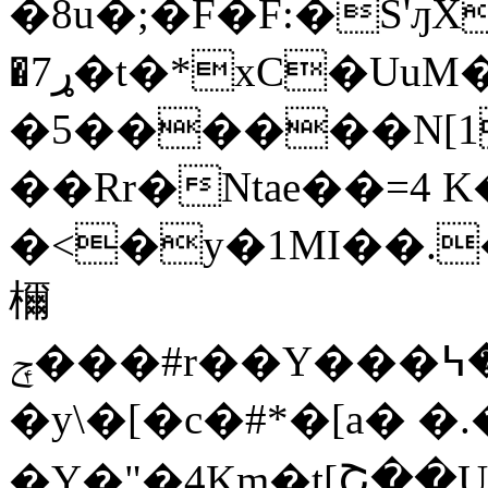
�8u�;�F�F:�S'ԓX
�ړ7�t�*xC�UuM��#�\%�uH�
�5������N[1
��Rr�Ntae�
�=4 
�<�y�1MI��.
檷
ݼ���#r��Y���ޙ��߆��#N���-8_���]�b���in�4��;�7'��tە }u|
�y\�[�c�#*�[a� �.
�Y�"�4Km�t[Շ�