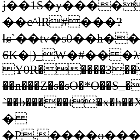
j��1S�y���� 
��c^lR#���?
ǁɕ`��tv�s0��h�
6K�|)_W�#�� �λ
Y0R�����3��
��n���Z�s�sO�*O��S_��ѨG�n��;&��Q��a&
`��b�����t�x�h��X�� �
�
�P.����o���