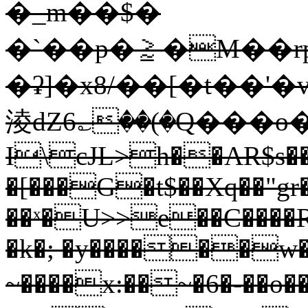
�_m��$�
�`��p�⪎�M��rp�Mu���
�ʡ]�x8/��[�t��'�v
淩dZ6؎��(�Q���o
I\cJL>h��AR$s��
�[���G�t$��Xq��"gr
��ˣ�U>>e��C����
�k�; �y������w�
~����x:��~�6�-��o�