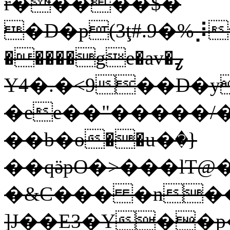
r�����$�
�D�p(3ţ#.9�%⡸
�����ge�av�ߨ
Y4�.
�<9��D�y
�ee��"�����/
��b�ө��u�ٛ�
}
��qӛpO�>���lT
�&C��� �n�
]J��E3�Y��