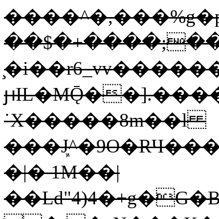
����^�,���%g�prs
��$�+����;��
̧�i��r6_vv�����
ԩIL�MǬ��].���
˙X�����8m��l
���ܾJ^�9O�RЧ���K
�|� 1M��|
��Ld"4)4�+g�G