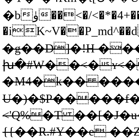
�bۈ��<�/<�*�4+��.(?
�iK~V��P_md^��d
�g��D]�!H ��
խ�#W��<�ʏ<� 
�M4�k�� ���
U�)�$P�����f�
<'Q%�T ��[�J�
{{��R.#Y��e �