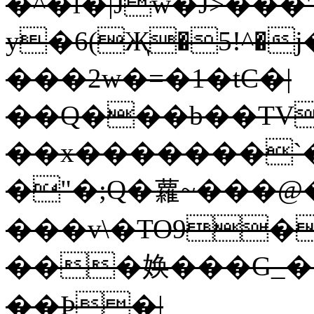
�^�l�|Jw�J>���'
y�6(Җ�5!^�
���2w�=�1�tC�|
��Q���b��TV
��x�������`�_\v޼�"[9r>h�
�"�;Q�蘿~���
���v\�TO9�
���㛟���G_�
��Þ�|