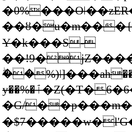
�0%���Oǀ��zE
��ȣ�u�m���{
Y�k���S-
��!9�jZ��
ۖ��%)ǀ]���ah�
ɏ��%�ٱ�Z(�T�6�6�D�,���Cc\�Lآ��.�L�{0P�f��[�k��$��g%NeM��9fHqa��p��4�K�c�T�d��1����R]a��9����z;�km���*y���/1�o����&�FU�.n���f�8H��������`BN���nT��SD]��U)��6)��
�G/��p���m
�$7�����w�l'G��