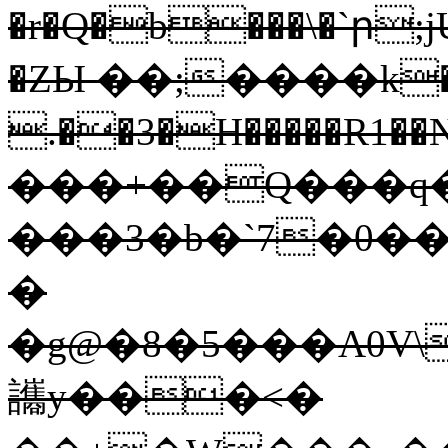
�r�Q�b���\�`ր
�ZЫ ��;����k�
.��3�H�����R1�
���+��Q���q��
���3�b�`7�0��
�
�g@�8�5���A0V\
讗y���<�