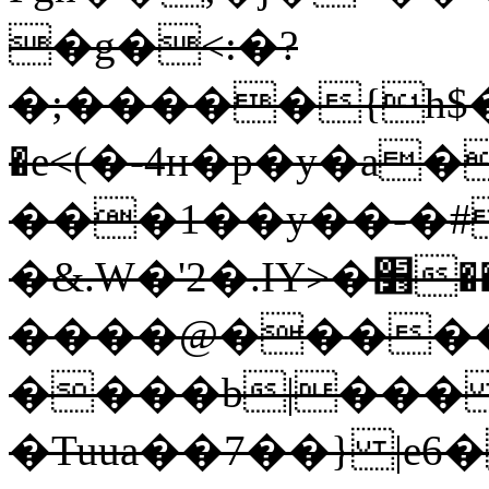
�g�<:�?
�;�����{h$�
�e<(�-4ʜ�p�y�a
���1��y��-�#�
�&.W�'2�.IY>�׻��L��M��-
����@����
����b|���
�Tuua��7��} |e6