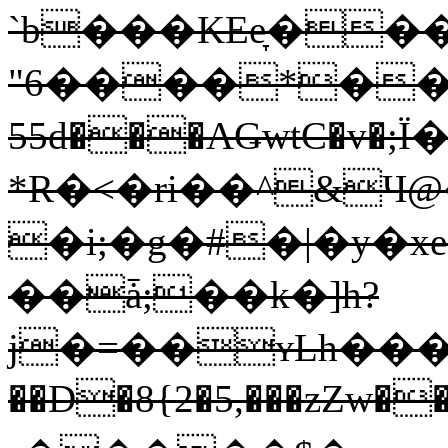
`b���KEе̞���
"6����*��]A
55d���AǤwtC�v�
*R�<�ri��^&Ч
�i;�g�#�|�y�x
��ǡ;��k�]h?
j�=��ʏLh���
��D�8{2�5,���zZw�