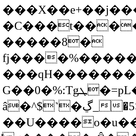
���X��e+��j��
�С���t����l
�����8�
fj����%����
���qH�������
G��0�%:Tgܛ�=рL�xF^��Q_7�
â�^$˺�ڲ_�5>�����Ǉ��
��U����o�u��