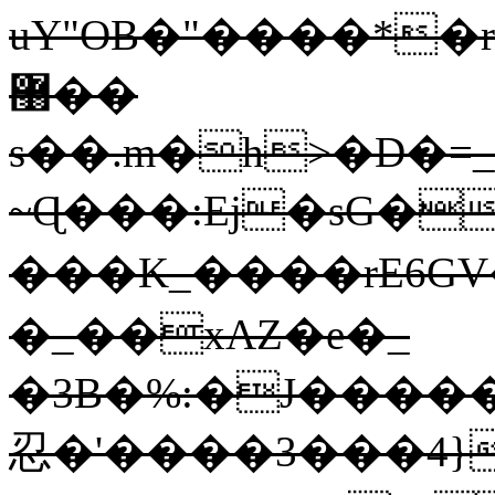
uY"OB�"����*�
޸��
s��.m�h>�D�=
~Ɋ���:Ej�sG�
���K_����rE6G
�_��xAZ�e�_
�3B�%:�J����
忍�'����3���4