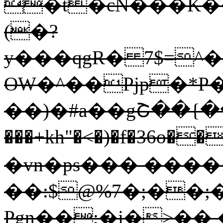
�t�cN���K�
(�?
y���qgR� 7$=^
OW�^��Pjp�*P
��)�#a��gՇ��{��m_
���+kh"�<�)�f�36o�
�vn�ps��� ���͏
��:$@%7�;��;
Pgn��;�j�>�� �ށ���h�R��