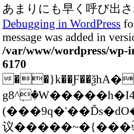
あまりにも早く呼び出されまし
Debugging in WordPress
fo
message was added in versio
/var/www/wordpress/wp-in
6170
��}k��Ƒ��ѯhA�
g8^ٖ�W�����h�I4
(���9q�'��Ďs�dO�]'��˥Gr>
议�����~�{���