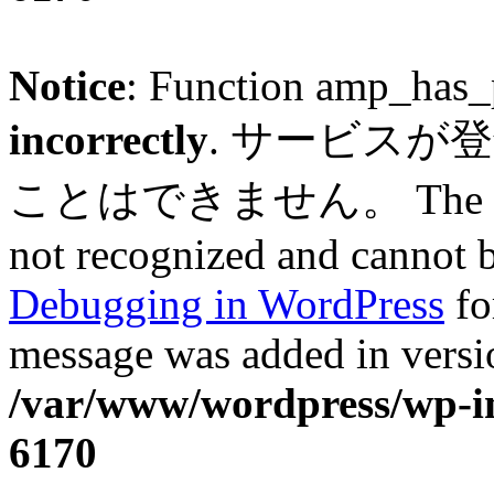
Notice
: Function amp_has_
incorrectly
. サービスが
ことはできません。 The service
not recognized and cannot b
Debugging in WordPress
fo
message was added in versio
/var/www/wordpress/wp-in
6170