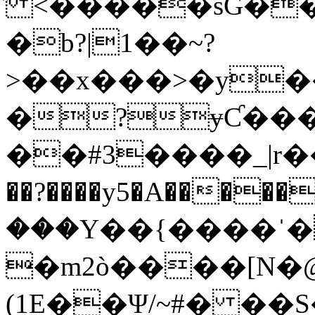
̽ <�����sĜ�
�b?|1��~?
>��x���>�y
�?ɏƇ��
��#3����_|r���W�ؖ$�,�t|x��
��?����y5�A������~��ݯ�d�p�G
���Y��{����ˈ�
�m2ò����[N�
(1E��Ψ/~#� ��