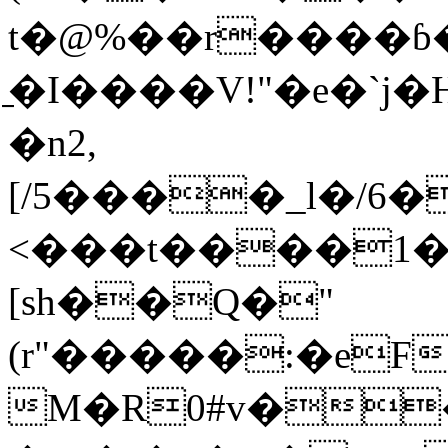
t�@%��r����ɓ
̱�I����V!"�e�`
�n2,
[/5����_l�/6���l�
<���t����1�tP
[sh��Q�"
(r"�����:�e
M�R0#v�� 