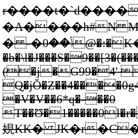
r����t�`d����
�A����h#N M
� -�ݳ��0@�:�K�1�ML�s�)�8����s�j#W.7�F�R��r0�+��Y��Sv*ݤx#² g���r��+5�!
�b�\l�J���S�9��[3�
(�j�G99�4' 
Q͕�jǑ�Z��4����0g
�V�V��6*q�-��0
T��Ʊ�1�����0l�r�
娊KK� JK�r�C