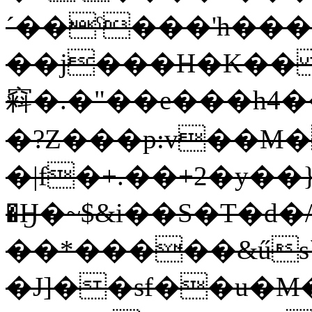
´��ˤ���'h���
��j���H�K�� 1
窲�.�"��e���h4
�?Z���p:v��M��ڽ���F^&
�|f�+.��+2�y��
�Ӈ�~$&i��S�T�d�/
��*�����&űs`
�J]��sf��u�M�