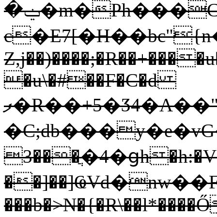
�ݔ�m�Ph���CiC̆��3-
c�E7[�H��bc"{n�ΦR³
Z,j��)����;�R��+���
�u\�#��F�C�d
ފ�R��+5�Ӡ4�A��"��wh�X�q��+Ջ��1%�u�6���{%�W���"�����m��T��o=řvSux�z�Vi���zvWjܩhJ�
�C;db���y�e�vG� b�!1g�##؝���;�N`Fjߡ;R���&
3���ֲ�4�ցh�h:�V
��]��]ҨVd�nw��F`ߖ�o�ZL=ڣ���To�z��O=k�T�S�״��֨
���b�>N�{�R\��l*����