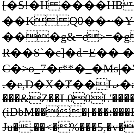
[�S!�H ����H
��K Q0��~�Y
���g&=ƈ>=�
R��S`�c]�d=E��
C�>o_7�r**�_�Ms|
.�e,D�X�Ⱦ��Lޅ�aó$�:�q�h'c� #G&�x�T2X
���&Z��L00L'����ç
(iDbM���[���:���
Ju�.��<�%���5,�