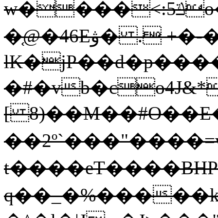
w����<:ݿ5o��������'?
�֤@�46Eۋ� . +�-�!,J�v
lK�jP��d�p����
�#�vb�co4J&*
[ 8)��M��#O��E
��2º`���"����=
t����eT����BHP
q��_�%�����k�