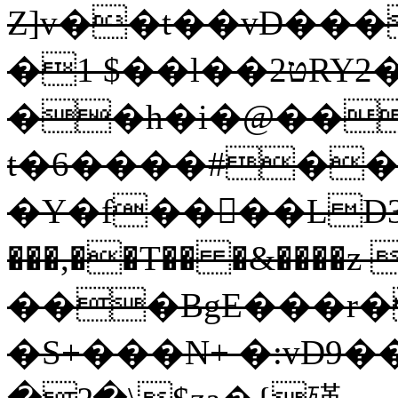
Z]v��t��vD���
�1 $��l��2טRY2�R�7v�|
��h�i�@��
t�6����#�
�Y�f��񕋳��LD33�
���,��T�� �&����z
���BgE���r�
�S+���N+ �:vD