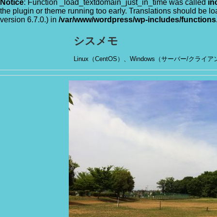
Notice
: Function _load_textdomain_just_in_time was called
in
the plugin or theme running too early. Translations should be l
version 6.7.0.) in
/var/www/wordpress/wp-includes/functions
シスメモ
Linux（CentOS）、Windows（サーバー/クラ