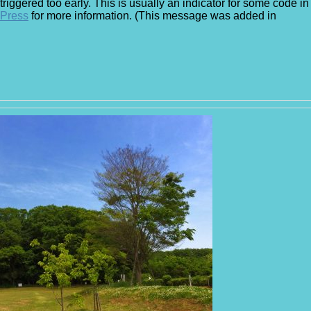
iggered too early. This is usually an indicator for some code in
dPress
for more information. (This message was added in