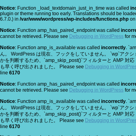
Notice
: Function _load_textdomain_just_in_time was called
in
plugin or theme running too early. Translations should be loade
6.7.0.) in
/var/www/wordpress/wp-includes/functions.php
on 
Notice
: Function amp_has_paired_endpoint was called
incorr
cannot be retrieved. Please see
Debugging in WordPress
for m
Notice
: Function amp_is_available was called
incorrectly
. `
ん。 WordPress は現在、フックをしていません。 `wp`
かを判断するため、`amp_skip_post()`フィルターと AM
も早く呼び出されました。 Please see
Debugging in WordPre
line
6170
Notice
: Function amp_has_paired_endpoint was called
incorr
cannot be retrieved. Please see
Debugging in WordPress
for m
Notice
: Function amp_is_available was called
incorrectly
. `
ん。 WordPress は現在、フックをしていません。 `wp`
かを判断するため、`amp_skip_post()`フィルターと AM
も早く呼び出されました。 Please see
Debugging in WordPre
line
6170