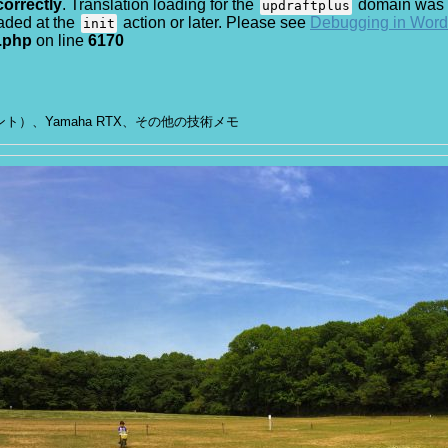
correctly
. Translation loading for the
domain was tr
updraftplus
oaded at the
action or later. Please see
Debugging in Wor
init
.php
on line
6170
イアント）、Yamaha RTX、その他の技術メモ